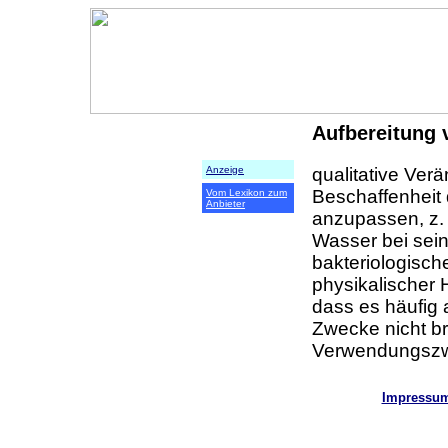
Aufbereitung
qualitative Ve
Anzeige
Beschaffenheit
Vom Lexikon zum
Anbieter
anzupassen, z. 
Wasser bei sein
bakteriologisch
physikalischer H
dass es häufig 
Zwecke nicht br
Verwendungszwe
Impressu