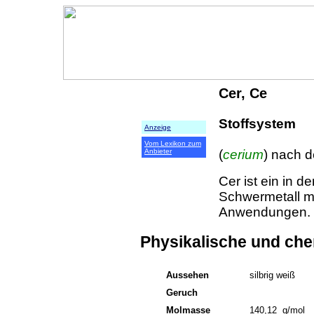
Cer, Ce
Stoffsystem
Anzeige
Vom Lexikon zum
(
cerium
) nach 
Anbieter
Cer ist ein in 
Schwermetall mi
Anwendungen.
Physikalische und ch
Aussehen
silbrig weiß
Geruch
Molmasse
140,12 g/mol