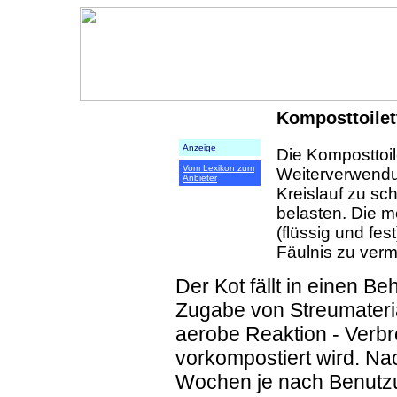
Komposttoilet
Anzeige
Die Komposttoile
Vom Lexikon zum
Weiterverwendu
Anbieter
Kreislauf zu sc
belasten. Die m
(flüssig und fe
Fäulnis zu verm
Der Kot fällt in einen Be
Zugabe von Streumateria
aerobe Reaktion - Verb
vorkompostiert wird. Nac
Wochen je nach Benutzun