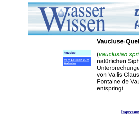
Vaucluse-Quel
(
vauclusian spr
Anzeige
natürlichen Sip
Vom Lexikon zum
Anbieter
Unterbrechunge
von Vallis Clau
Fontaine de Va
entspringt
Impressu