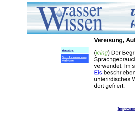
Vereisung, Au
Anzeige
(
icing
) Der Begr
Vom Lexikon zum
Sprachgebrauch 
Anbieter
verwendet. Im s
Eis
beschriebe
unterirdisches 
dort gefriert.
Impressu