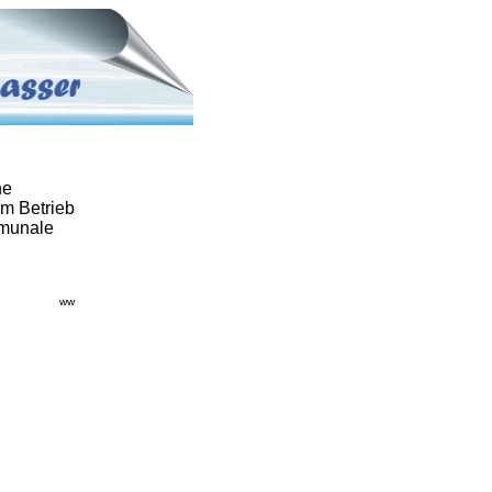
he
em Betrieb
mmunale
ww