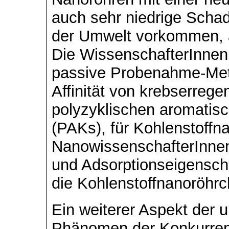
auch sehr niedrige Schads
der Umwelt vorkommen, an
Die WissenschafterInnen
passive Probenahme-Meth
Affinität von krebserreg
polyzyklischen aromatis
(PAKs), für Kohlenstoffn
NanowissenschafterInnen
und Adsorptionseigensch
die Kohlenstoffnanoröhrc
Ein weiterer Aspekt der u
Phänomen der Konkurrenz