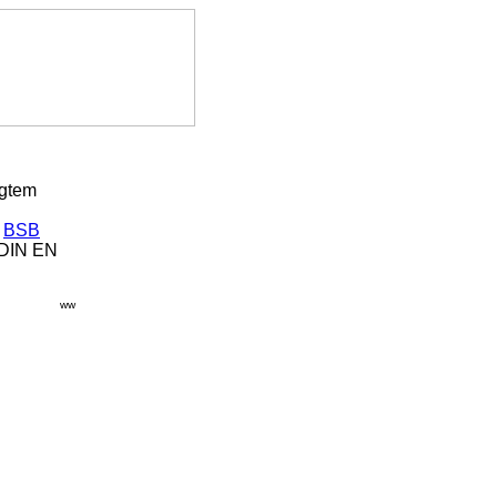
igtem
r
BSB
(DIN EN
ww