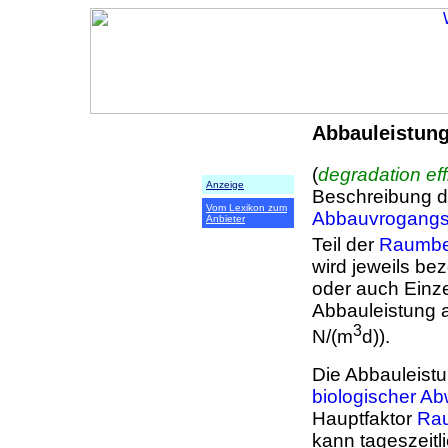
Abbauleistun
(
degradation eff
Anzeige
Beschreibung d
Vom Lexikon zum
Abbauvrogang
Anbieter
Teil der
Raumbe
wird jeweils be
oder auch Einz
Abbauleistung a
3
N/(m
d)).
Die Abbauleis
biologischer A
Hauptfaktor
Ra
kann tageszeit