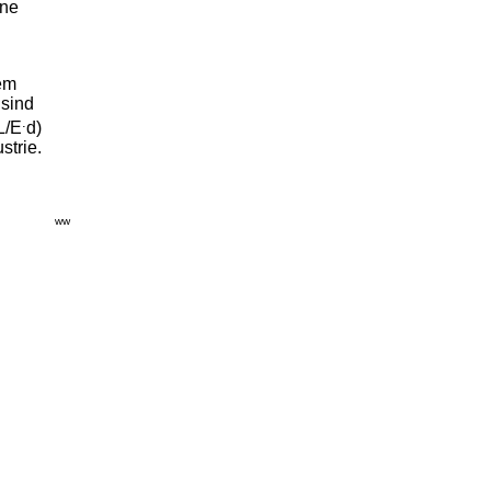
ene
hem
 sind
.
L/E
d)
trie.
ww