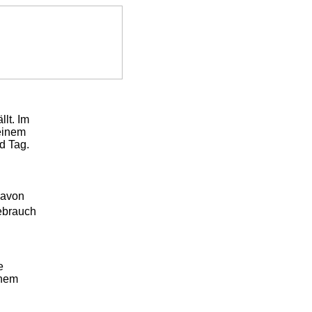
llt. Im
 einem
nd Tag.
Davon
ebrauch
e
chem