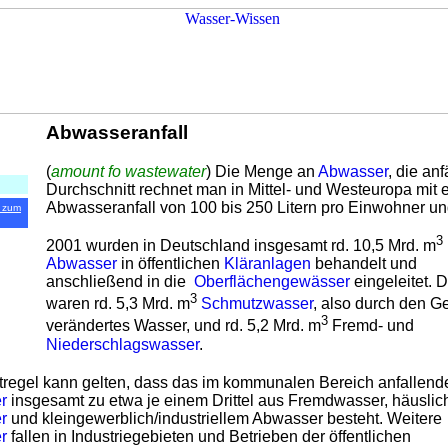
Abwasseranfall
(
amount fo wastewater
) Die Menge an
Abwasser
, die anfä
Durchschnitt rechnet man in Mittel- und Westeuropa mit
Abwasseranfall von 100 bis 250 Litern pro Einwohner u
 zum
3
2001 wurden in Deutschland insgesamt rd. 10,5 Mrd. m
Abwasser
in öffentlichen
Kläranlagen
behandelt und
anschließend in die
Oberflächengewässer
eingeleitet. 
3
waren rd. 5,3 Mrd. m
Schmutzwasser
, also durch den G
3
verändertes Wasser, und rd. 5,2 Mrd. m
Fremd- und
Niederschlagswasser
.
tregel kann gelten, dass das im kommunalen Bereich anfallend
r
insgesamt zu etwa je einem Drittel aus Fremdwasser, häusli
r
und kleingewerblich/industriellem Abwasser besteht. Weitere
r
fallen in Industriegebieten und Betrieben der öffentlichen