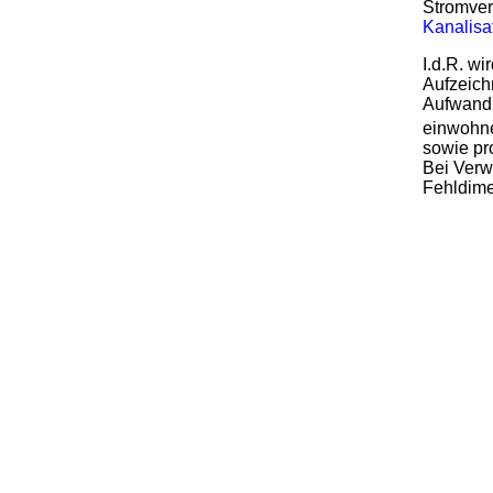
Stromver
Kanalisa
I.d.R. w
Aufzeichn
Aufwand 
einwohne
sowie pr
Bei Verw
Fehldime