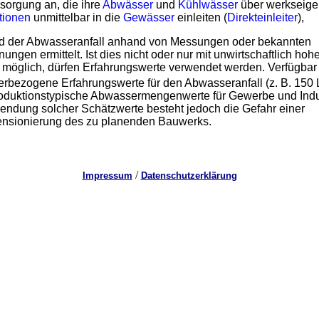
sorgung an, die ihre
Abwässer
und
Kühlwässer
über werkseig
tionen
unmittelbar in die
Gewässer
einleiten (
Direkteinleiter
),
ird der Abwasseranfall anhand von Messungen oder bekannten
ungen ermittelt. Ist dies nicht oder nur mit unwirtschaftlich ho
möglich, dürfen Erfahrungswerte verwendet werden. Verfügbar
rbezogene Erfahrungswerte für den Abwasseranfall (z. B. 150 
oduktionstypische Abwassermengenwerte für Gewerbe und Indus
endung solcher Schätzwerte besteht jedoch die Gefahr einer
nsionierung des zu planenden Bauwerks.
/
Impressum
Datenschutzerklärung