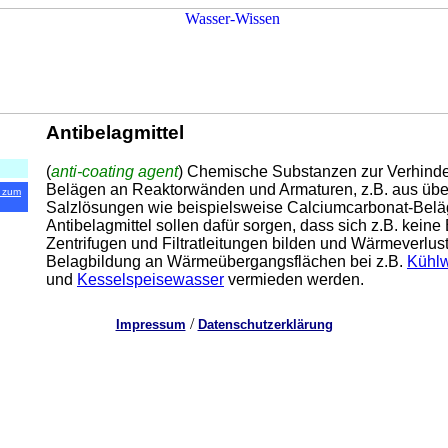
Antibelagmittel
(
anti-coating agent
) Chemische Substanzen zur Verhind
Belägen an Reaktorwänden und Armaturen, z.B. aus über
 zum
Salzlösungen wie beispielsweise Calciumcarbonat-Belä
Antibelagmittel sollen dafür sorgen, dass sich z.B. keine
Zentrifugen und Filtratleitungen bilden und Wärmeverlus
Belagbildung an Wärmeübergangsflächen bei z.B.
Kühl
und
Kesselspeisewasser
vermieden werden.
/
Impressum
Datenschutzerklärung