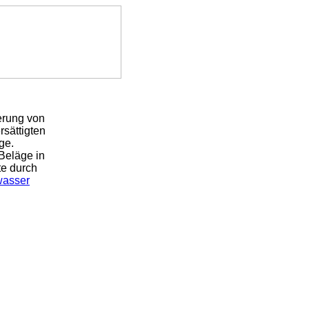
erung von
sättigten
ge.
 Beläge in
te durch
wasser