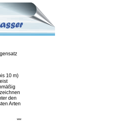
egensatz
bis 10 m)
eist
chmäßig
 zeichnen
nter den
ten Arten
ww