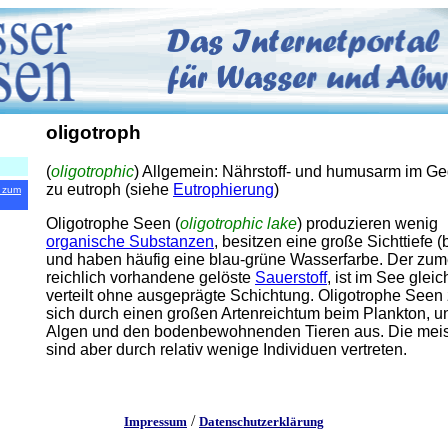
oligotroph
(
oligotrophic
) Allgemein: Nährstoff- und humusarm im G
zu eutroph (siehe
Eutrophierung
)
 zum
Oligotrophe Seen (
oligotrophic lake
) produzieren wenig
organische Substanzen
, besitzen eine große Sichttiefe (
und haben häufig eine blau-grüne Wasserfarbe. Der zum
reichlich vorhandene gelöste
Sauerstoff
, ist im See glei
verteilt ohne ausgeprägte Schichtung. Oligotrophe Seen
sich durch einen großen Artenreichtum beim Plankton, u
Algen und den bodenbewohnenden Tieren aus. Die meis
sind aber durch relativ wenige Individuen vertreten.
/
Impressum
Datenschutzerklärung