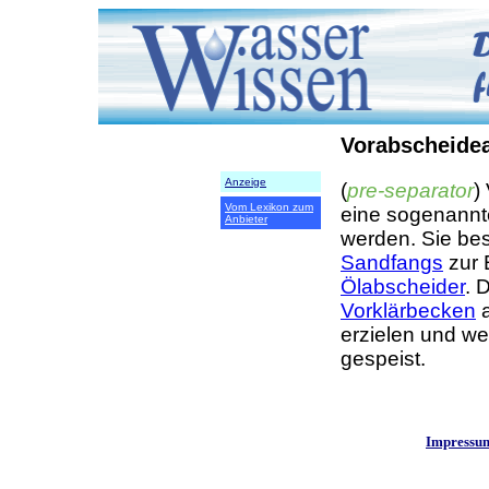
Vorabscheide
Anzeige
(
pre-separator
)
Vom Lexikon zum
eine sogenannt
Anbieter
werden. Sie bes
Sandfangs
zur 
Ölabscheider
. 
Vorklärbecken
a
erzielen und we
gespeist.
Impressu