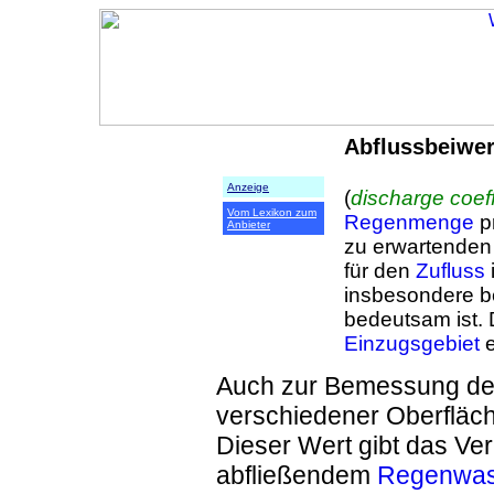
Abflussbeiwer
Anzeige
(
discharge coeff
Vom Lexikon zum
Regenmenge
pr
Anbieter
zu erwartende
für den
Zufluss
insbesondere b
bedeutsam ist. 
Einzugsgebiet
e
Auch zur Bemessung d
verschiedener Oberfläch
Dieser Wert gibt das Ver
abfließendem
Regenwas