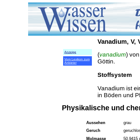
Vanadium, V, 
Anzeige
(
vanadium
) von
Vom Lexikon zum
Göttin.
Anbieter
Stoffsystem
Vanadium ist e
in Böden und Pf
Physikalische und ch
Aussehen
grau
Geruch
geruchlo
Molmasse
50,9415 