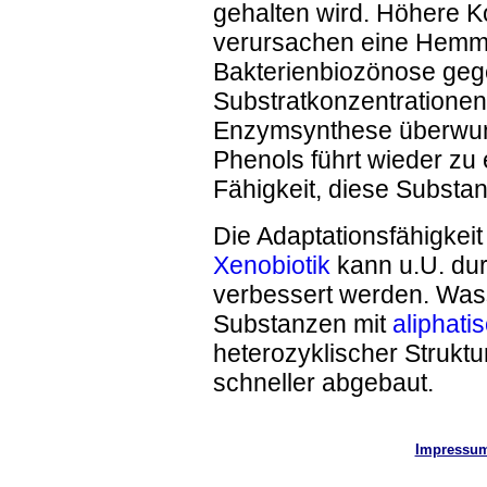
gehalten wird. Höhere K
verursachen eine Hemmu
Bakterienbiozönose geg
Substratkonzentratione
Enzymsynthese überwu
Phenols führt wieder zu 
Fähigkeit, diese Substa
Die Adaptationsfähigkei
Xenobiotik
kann u.U. du
verbessert werden. Was
Substanzen mit
aliphati
heterozyklischer Strukt
schneller abgebaut.
Impressu