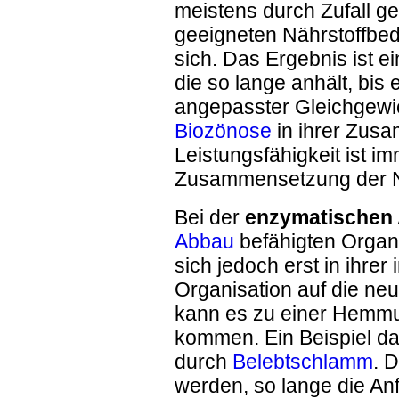
meistens durch Zufall ge
geeigneten Nährstoffbe
sich. Das Ergebnis ist 
die so lange anhält, bis 
angepasster Gleichgewich
Biozönose
in ihrer Zus
Leistungsfähigkeit ist im
Zusammensetzung der N
Bei der
enzy
matischen 
Abbau
befähigten Organ
sich jedoch erst in ihre
Organisation auf die neu
kann es zu einer Hemm
kommen. Ein Beispiel da
durch
Belebtschlamm
. 
werden, so lange die An