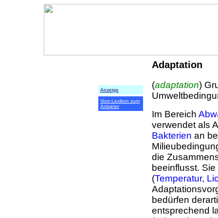
Adaptation
(
adaptation
) Gr
Anzeige
Umweltbedingu
Vom Lexikon zum
Anbieter
Im Bereich
Abw
verwendet als 
Bakterien
an be
Milieubedingun
die Zusammens
beeinflusst. Si
(
Temperatur
,
Li
Adaptationsvor
bedürfen derart
entsprechend l