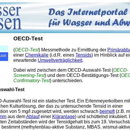
OECD-Test
(
OECD-Test
) Messmethode zu Ermittlung der
Primärabba
einer
Chemikalie
(i.d.R. eines
Tensids
) im Hinblick auf e
 zum
erwartende
Umweltverträglichkeit
.
Dabei wird zwischen dem OECD-Auswahl-Test (
OECD-
Screening-Test
) und dem OECD-Bestätigungs-Test (
OE
Confirmatory-Test
) unterschieden.
swahl-Test
Auswahl-Test ist ein statischer Test. Ein Erlenmeyerkolben mit
chen Kulturlösung, der das zu untersuchende Tensid in einer
tion von 5 mg/l zugesetzt wird, werden schwach
beimpft
(z.B. m
amm
aus dem
Ablauf
einer
Kläranlage
) und schüttelnd inkubiert. 
zten Zeitabständen wird der Tensidgehalt bis zum 19. Versuchst
h bestimmt (methylenblau-aktive Substanz, MBAS. wismut-aktiv