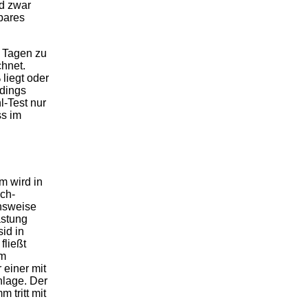
nd zwar
bares
9 Tagen zu
hnet.
liegt oder
rdings
-Test nur
ss im
m wird in
ch-
onsweise
stung
id in
fließt
em
 einer mit
lage. Der
 tritt mit