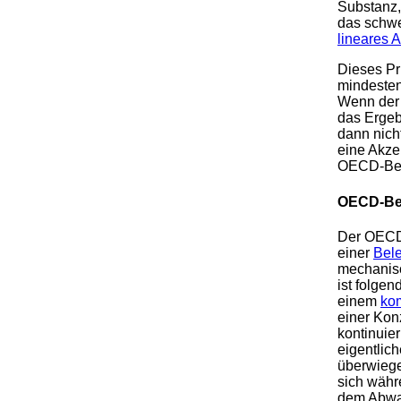
Substanz,
das schwe
lineares 
Dieses Pr
mindesten
Wenn der 
das Ergeb
dann nich
eine Akze
OECD-Best
OECD-Bes
Der OECD-B
einer
Bel
mechani
ist folgen
einem
ko
einer Kon
kontinuier
eigentlic
überwieg
sich wäh
dem Abwa