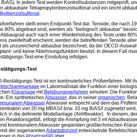
 BiAS). In jedem Test werden Kontrollsubstanzen mitgeprüft, u
r abbaubare Tetrapropylenbenzolsulfonat und ein leicht abbau
Alkylbenzolsulfonat
.
üfverfahren stellt einen Endpunkt-Test dar. Tenside, die nach 1
s 80% abgebaut sind, werden als "biologisch abbaubar" bezeic
Abbaugrad auch nach einer Wiederholung des Tests unter 80% 
nis zweifelhaft erscheint, werden die betreffenden Tenside alle
t als unzureichend abbaubar bezeichnet, da der OECD-Auswahl
ptant- und keine Ablehnungsfunktion besitzt. In diesem Fall mu
ätigungs-Test eine Einstufung erfolgen.
tätigungs-Test
estätigungs-Test ist ein kontinuierliches Prüfverfahren. Mit ih
ebtschlammanlage
im Labormaßstab die Funktion einer biologis
schen
Kläranlage
mit
Belebungsverfahren
simuliert. Die Funkti
de: Ein synthetisches
Abwasser
, das in seiner
organischen
Bela
mmunalem Abwasser
Abwasser entspricht und dem das Prüftens
zentration von 20 mg MBAS/l bzw. 10 mg BiAS/l zugesetzt wird, 
lich in die definierte Modellanlage (Airliftreaktor). In diesem, d
hen Reaktionsgefäß, erfolgt die Animpfung mit 3 ml Ablaufwasser
end kommunalem Abwasser gespeisten großtechnischen Kläran
rend der sogenannten
Adaptationzeit
entwickelnde Belebtschlamm
sser in das
Absetzgefäß
über.