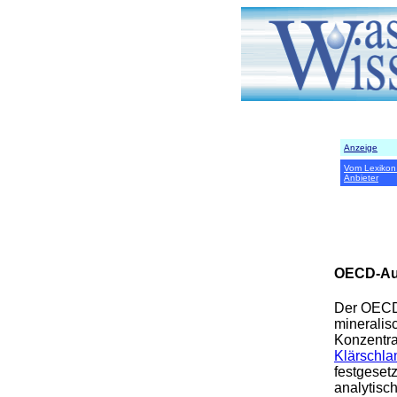
Anzeige
Vom Lexikon
Anbieter
OECD-Au
Der OECD-
mineralis
Konzentra
Klärschl
festgeset
analytisc