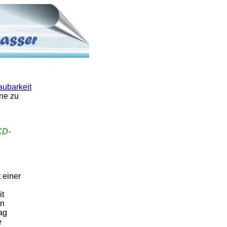
ubarkeit
ine zu
CD-
 einer
it
In
ag
e